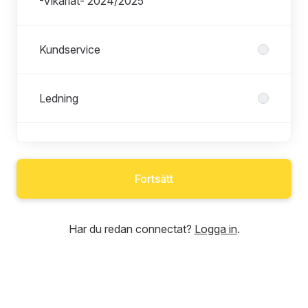
-Vikariat- 2024/2025
Kundservice
Ledning
Säsongsarbete 2024 fastighetsservice
Fortsätt
Säsongsarbete Lokalvård Norrtälje
2024
Har du redan connectat?
Logga in
.
Teknisk Förvaltning