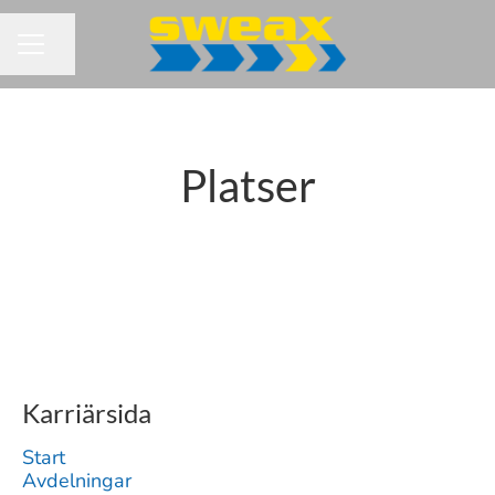
Dela sidan
KARRIÄRMENY
Platser
Uppsala
Stockholm Norr
Norrtälje
Karriärsida
Start
Avdelningar