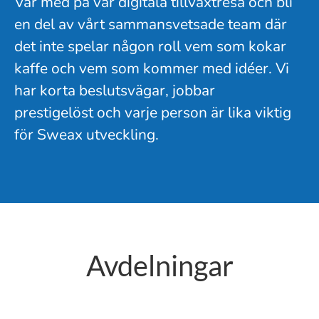
Var med på vår digitala tillväxtresa och bli
en del av vårt sammansvetsade team där
det inte spelar någon roll vem som kokar
kaffe och vem som kommer med idéer. Vi
har korta beslutsvägar, jobbar
prestigelöst och varje person är lika viktig
för Sweax utveckling.
Avdelningar
Ekonomisk Förvaltning
Teknisk Förvaltning
Fastighetsservice