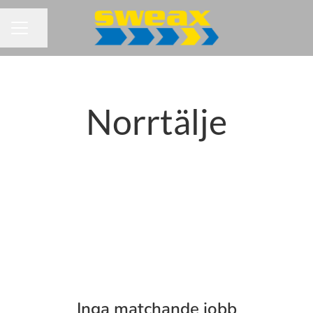
Dela sidan
KARRIÄRMENY
Norrtälje
Inga matchande jobb