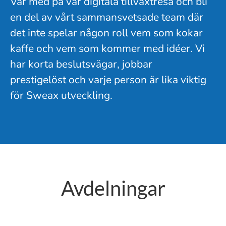
Var med på vår digitala tillväxtresa och bli
en del av vårt sammansvetsade team där
det inte spelar någon roll vem som kokar
kaffe och vem som kommer med idéer. Vi
har korta beslutsvägar, jobbar
prestigelöst och varje person är lika viktig
för Sweax utveckling.
Avdelningar
Ekonomisk Förvaltning
Teknisk Förvaltning
Fastighetsservice